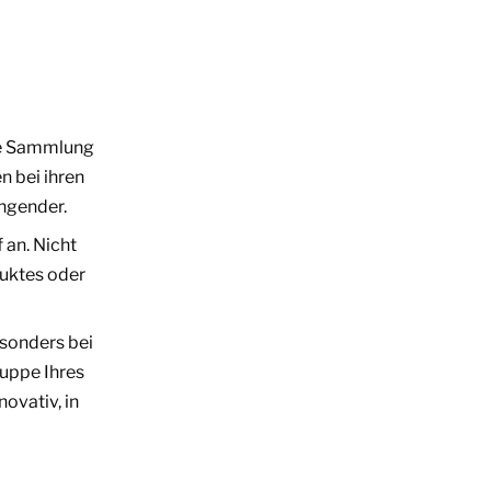
te Sammlung
n bei ihren
ingender.
 an. Nicht
uktes oder
sonders bei
ruppe Ihres
ovativ, in